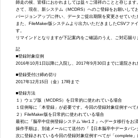
師走の候、皆様におかれましては益々ご清祥のことと存じます
さて、現在、新システム（MCDRS）へのご登録をお願いしており
バージョンアップに伴い、データご提出期限を変更させていた
また、FileMaker版システムより出力いただきましたCS
す。
リマインドとなりますが下記案内をご確認のうえ、ご対応賜り
記
■登録対象症例
2016年10月1日以降に入院し、2017年9月30日までに退院さ
■登録受付け締め切り
2017年12月15日（金）17時まで
■登録方法
１）ウェブ版（MCDRS）を日常的に使われている場合
１症例毎に「本登録」が必要です。今回の登録対象症例すべて
２）FileMaker版を日常的に使われている場合
最初に『脳卒中症例登録システム Ver1.2 』へデータ移行を
操作手順は、別途メールにて送付の『【日本脳卒中データバンク】F
次に登録されている今回の登録対象症例すべてが「complet