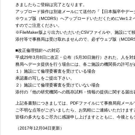
きましたらご登録は完了となります。
アップロード操作は別途メールにて送付の『【日本脳卒中デー
※ウェブ版（MCDRS）へアップロードいただくためにVer1.2
すのでご注意ください。
※FileMaker版より出力いただいたCSVファイルや、施設
添付等で事務局は受け取れませんので、必ずウェブ版（MCDR
■改正倫理指針への対応
平成29年3月8日に改正・公布（5月30日施行）された、人
務局へデータ提供を行う場合には、各ご施設の機関長の許可が
１）施設にて倫理委審査を受けている場合
承認書の写しをご提出下さい。
２）施設にて倫理委審査を受けていない場合
添付の『他の研究機関への既存試料・情報の提供に関する届出
上記各書類につきましては、PDFファイルにて事務局宛メール
ご不明な点等がございましたら、お気軽にご連絡いただけます
皆様の多大なるご尽力に感謝申し上げますとともに、今後とも
（2017年12月04日更新）